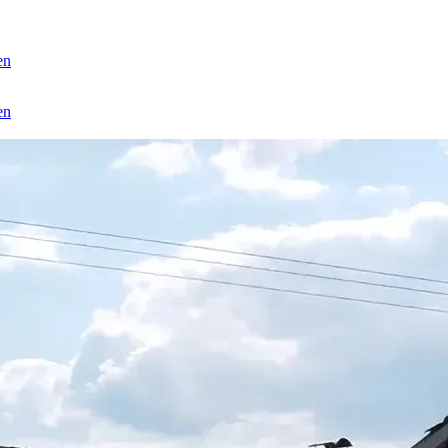
en
en