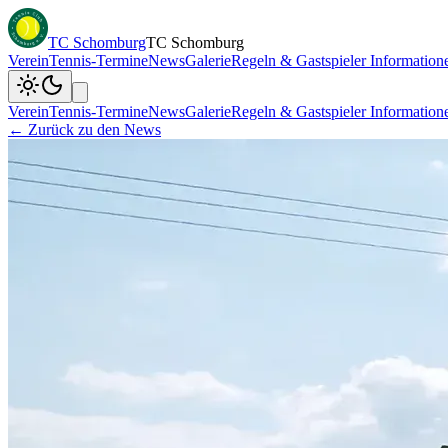
TC Schomburg
TC Schomburg
Verein
Tennis-Termine
News
Galerie
Regeln & Gastspieler Information
Verein
Tennis-Termine
News
Galerie
Regeln & Gastspieler Information
← Zurück zu den News