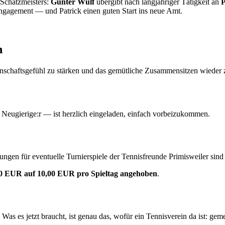
 Schatzmeisters:
Günter Wulf
übergibt nach langjähriger Tätigkeit an
P
 Engagement — und Patrick einen guten Start ins neue Amt.
n
nschaftsgefühl zu stärken und das gemütliche Zusammensitzen wieder zu
r Neugierige:r — ist herzlich eingeladen, einfach vorbeizukommen.
gen für eventuelle Turnierspiele der Tennisfreunde Primisweiler sind 
00 EUR auf 10,00 EUR pro Spieltag angehoben
.
en. Was es jetzt braucht, ist genau das, wofür ein Tennisverein da ist: g