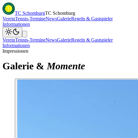
TC Schomburg
TC Schomburg
Verein
Tennis-Termine
News
Galerie
Regeln & Gastspieler
Informationen
Verein
Tennis-Termine
News
Galerie
Regeln & Gastspieler
Informationen
Impressionen
Galerie &
Momente