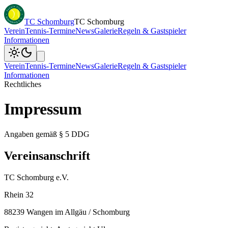
TC Schomburg
TC Schomburg
Verein
Tennis-Termine
News
Galerie
Regeln & Gastspieler
Informationen
Verein
Tennis-Termine
News
Galerie
Regeln & Gastspieler
Informationen
Rechtliches
Impressum
Angaben gemäß § 5 DDG
Vereinsanschrift
TC Schomburg e.V.
Rhein 32
88239
Wangen im Allgäu / Schomburg